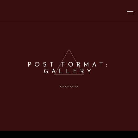
T
o
g
POST FORMAT:
GALLERY
g
l
e
n