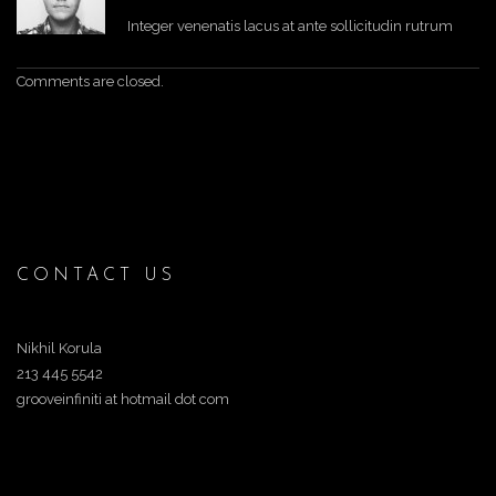
Integer venenatis lacus at ante sollicitudin rutrum
Comments are closed.
CONTACT US
Nikhil Korula
213 445 5542
grooveinfiniti at hotmail dot com