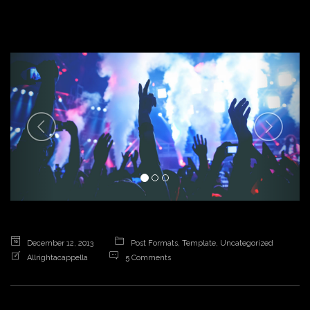
a
v
i
g
a
t
December 12, 2013
Post Formats
,
Template
,
Uncategorized
Allrightacappella
5 Comments
i