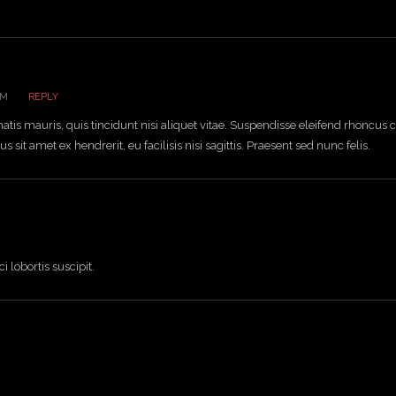
AM
REPLY
tis mauris, quis tincidunt nisi aliquet vitae. Suspendisse eleifend rhoncus c
sit amet ex hendrerit, eu facilisis nisi sagittis. Praesent sed nunc felis.
i lobortis suscipit.