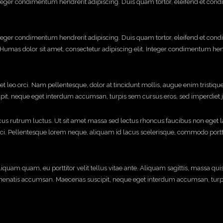
Integer condimentum hendrerit adipiscing. Duis quam tortor, eleifend et co
Integer condimentum hendrerit adipiscing. Duis quam tortor, eleifend et co
umas dolor sit amet, consectetur adipiscing elit. Integer condimentum hendr
t leo orci. Nam pellentesque, dolor at tincidunt mollis, augue enim tristiq
pit, neque eget interdum accumsan, turpis sem cursus eros, sed imperdiet jus
cus rutrum luctus. Ut sit amet massa sed lectus rhoncus faucibus non eget
orci. Pellentesque lorem neque, aliquam id lacus scelerisque, commodo portt
liquam quam, eu porttitor velit tellus vitae ante. Aliquam sagittis, massa qui
enenatis accumsan. Maecenas suscipit, neque eget interdum accumsan, turpis 