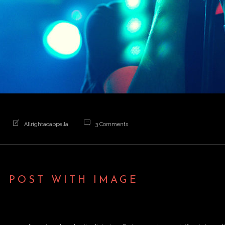
Allrightacappella
3 Comments
G POST WITH IMAGE