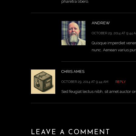
pharetra libero.
ANDREW
OCTOBER 29, 2014 AT 9:44 
Quisque imperdiet venena
nunc. Aenean varius purus 
CHRIS AMES
OCTOBER 29, 2014 AT 9:44 AM
REPLY
Sed feugiat lectus nibh, sit amet auctor orc
LEAVE A COMMENT