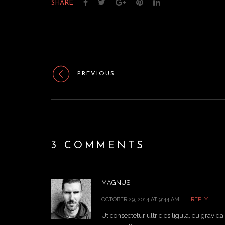
SHARE
PREVIOUS
3 COMMENTS
MAGNUS
OCTOBER 29, 2014 AT 9:44 AM
REPLY
Ut consectetur ultricies ligula, eu gravi