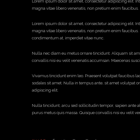
Lorem ipsum dolor sit amet, consectetur adipiscing elit. 
magna vitae libero venenatis, non pretium enim faucibus.
Lorem ipsum dolor sit amet, consectetur adipiscing elit. 
magna vitae libero venenatis, non pretium enim faucibus. H
condimentum at, imperdiet vitae nunc.
Nulla nec diam eu metus ornare tincidunt. Aliquam sit ame
convallis nisi eu velit venenatis accumsan. Maecenas susci
Vivamus tincidunt enim leo. Praesent volutpat faucibus la
sodales sit amet. Nulla in tempus ante, sit amet volutpat 
adipiscing elit.
Nulla tincidunt, arcu sed sollicitudin tempor, sapien ante a
purus metus quis massa. Quisque convallis nisi eu velit v