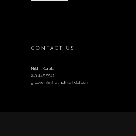
CONTACT US
Nikhil Korula
213 445 5542
grooveinfiniti at hotmail dot com