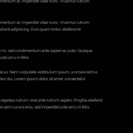
ndimentum at, imperdiet vitae nunc. Vivamus rutrum
ndimentum at, imperdiet vitae nunc. Vivamus rutrum
erit adipiscing. Duis quam tortor, eleifend et
ue mi, sed condimentum ante sapien ac justo. Quisque
to arcu in felis.
 lacus. Nam vulputate vestibulum ipsum, a ornare lectus
itor dui. Lorem ipsum dolor sit amet, consectetur
s egestas rutrum, erat ante rutrum sapien, fringilla eleifend
sem cursus eros, sed imperdiet justo arcu in felis.